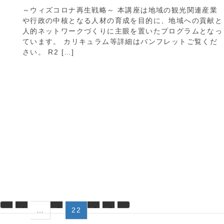
～ウィズコロナ再生戦略～ 本講座は地域の観光関連産業
や行政の中核となる人材の育成を目的に、地域への貢献と
人的ネットワークづくりに主眼を置いたプログラムとなっ
ています。 カリキュラム等詳細はパンフレットご覧くだ
さい。 R2 […]
«
1
…
2
22
2
2
»
1
3
4