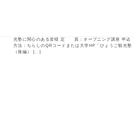
ひょうご観光塾（後編）
ツーリズムプロデューサー養成塾 ～ウィズコロナ再生戦
略～ 対 象：観光業界を担っている皆様、ひょうご観
光塾に関心のある皆様 定 員：オープニング講座 申込
方法：ちらしのQRコードまたは大学HP「ひょうご観光塾
（後編） […]