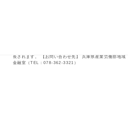
令和３年度当初における新型コロナウイルス対
策に係る資金繰り支援について
新型コロナウイルス対s買う６資金のうち、下記図の②及
び③の資金の融資実行期限を、令和３年６月３０日まで延
長されます。 【お問い合わせ先】 兵庫県産業労働部地域
金融室（TEL：078-362-3321）