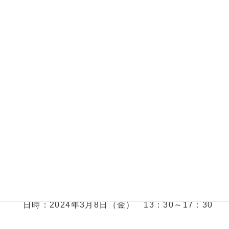
次世代電池・半導体シンポジウ
ム
脱炭素社会やデジタル社会の実現に向けて重要な蓄
電池・半導体産業の将来展望や技術動向について各
界で活躍する専門家から解説します。
日時：2024年3月8日（金） 13：30～17：30