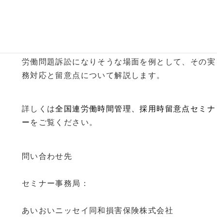
一方、経済活動の拡大に伴う新たな人材の採用も増
えてきます。そこで今回は、経営者側に立って、日
夜ご活躍されている岸田弁護士を講師にお招きし、
労働問題訴訟になりそうな場面を例として、その実
務対応と留意点について解説します。
詳しくは
全国連労働時間管理、採用時留意点セミナ
ー
をご覧ください。
問い合わせ先
セミナー事務局：
あいおいニッセイ同和損害保険株式会社