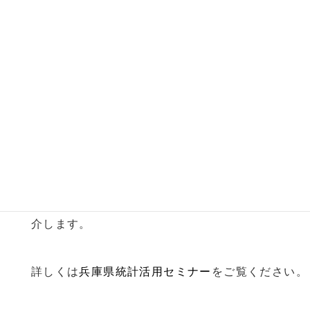
兵庫県統計活用セミナー
統計データを正しく読み取り、根拠に基づく政策
（EBPM）の実践が求められている今、統計データ
の見方・使い方やEBPMの具体的事例についてご紹
介します。
詳しくは
兵庫県統計活用セミナー
をご覧ください。