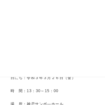
令和３年 五つ星ひょうごお披
露目販売会
販売会
（入場料は無料）
日にち：令和３年３月２６日（金）
時 間：13：30～15：00
場 所：神戸サンボ―ホール