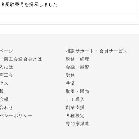
格者受験番号を掲示しました
ページ
相談サポート・会員サービス
・商工会連合会とは
税務・経理
るには
金融・融資
商工会
労務
クス
共済
報
取引・販売
会報
ＩＴ導入
合わせ
創業支援
バシーポリシー
各種検定
専門家派遣